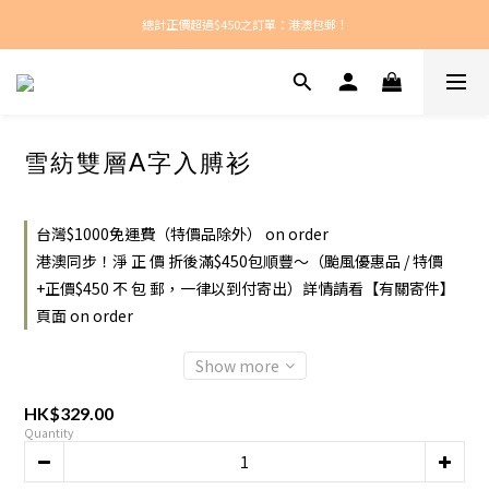
總計正價超過$450之訂單：港澳包郵！
新款每周上架！
新款每周上架！
雪紡雙層A字入膊衫
台灣$1000免運費（特價品除外） on order
港澳同步！淨 正 價 折後滿$450包順豐～（颱風優惠品 / 特價
+正價$450 不 包 郵，一律以到付寄出）詳情請看【有關寄件】
頁面 on order
Show more
HK$329.00
Quantity