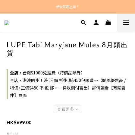
新款每周上架！
新款每周上架！
總計正價超過$450之訂單：港澳包郵！
新款每周上架！
LUPE Tabi Maryjane Mules 8月頭出
貨
全店，台灣$1000免運費（特價品除外）
全店，港澳同步！淨 正 價 折後滿$450包順豐～（颱風優惠品 /
特價+正價$450 不 包 郵，一律以到付寄出）詳情請看【有關寄
件】頁面
查看更多
HK$699.00
尺寸
: 35