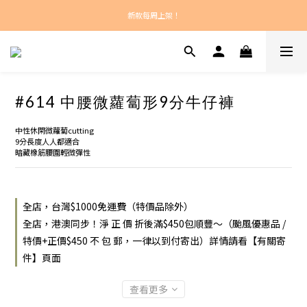
新款每周上架！
新款每周上架！
總計正價超過$450之訂單：港澳包郵！
新款每周上架！
#614 中腰微蘿蔔形9分牛仔褲
中性休閑微蘿蔔cutting
9分長度人人都適合
暗藏橡筋腰圍輕微彈性
全店，台灣$1000免運費（特價品除外）
全店，港澳同步！淨 正 價 折後滿$450包順豐～（颱風優惠品 /
特價+正價$450 不 包 郵，一律以到付寄出）詳情請看【有關寄
件】頁面
查看更多