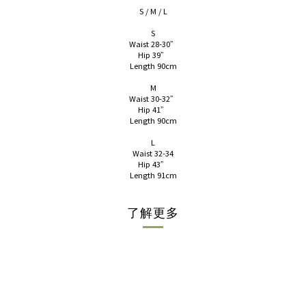
S / M / L
S
Waist 28-30”
Hip 39”
Length 90cm
M
Waist 30-32”
Hip 41”
Length 90cm
L
Waist 32-34
Hip 43”
Length 91cm
了解更多