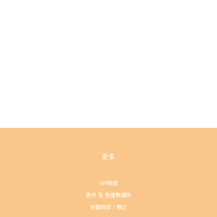
更多
VIP制度
寄件 及 免運費細則
有關現貨 / 預訂