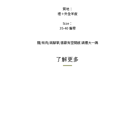
質地：
裡＋外全羊皮
Size：
35-40 偏窄
闊/有肉/高腳掌/喜歡有空間感 請選大一碼
了解更多