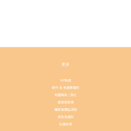
更多
VIP制度
寄件 及 免運費細則
有關現貨 / 預訂
退換貨政策
購買減價品須知
條款及細則
私隱政策