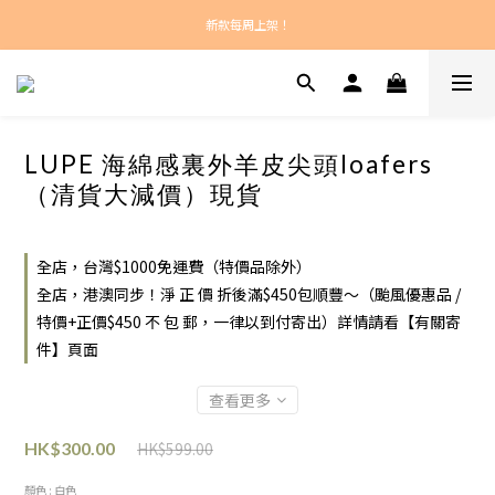
新款每周上架！
新款每周上架！
總計正價超過$450之訂單：港澳包郵！
新款每周上架！
LUPE 海綿感裏外羊皮尖頭loafers
（清貨大減價）現貨
全店，台灣$1000免運費（特價品除外）
全店，港澳同步！淨 正 價 折後滿$450包順豐～（颱風優惠品 /
特價+正價$450 不 包 郵，一律以到付寄出）詳情請看【有關寄
件】頁面
查看更多
HK$599.00
HK$300.00
顏色
: 白色