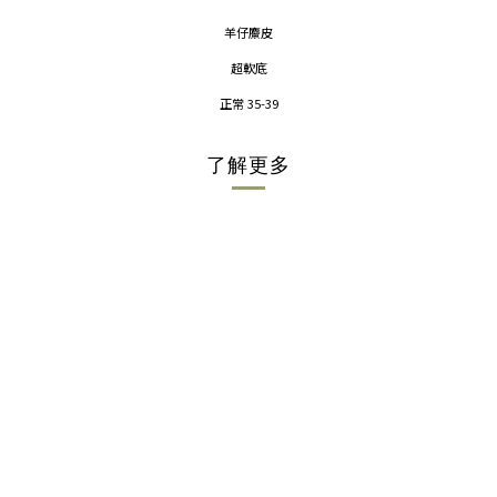
羊仔麖皮
超軟底
正常 35-39
了解更多