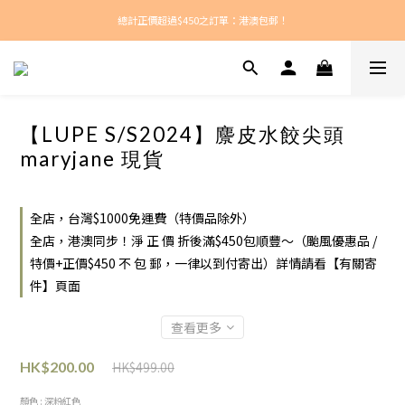
總計正價超過$450之訂單：港澳包郵！
新款每周上架！
新款每周上架！
【LUPE S/S2024】麖皮水餃尖頭
maryjane 現貨
全店，台灣$1000免運費（特價品除外）
全店，港澳同步！淨 正 價 折後滿$450包順豐～（颱風優惠品 /
特價+正價$450 不 包 郵，一律以到付寄出）詳情請看【有關寄
件】頁面
查看更多
HK$499.00
HK$200.00
顏色
: 深粉紅色