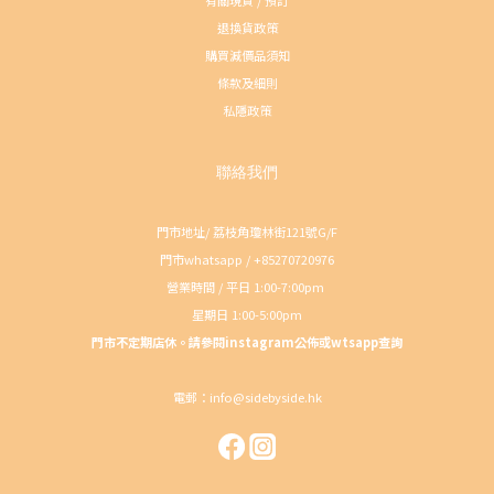
有關現貨 / 預訂
退換貨政策
購買減價品須知
條款及細則
私隱政策
聯絡我們
門市地址/ 荔枝角瓊林街121號G/F
門市whatsapp / +85270720976
營業時間 / 平日 1:00-7:00pm
星期日 1:00-5:00pm
門市不定期店休。請參閱instagram公佈或wtsapp查詢
電郵：info@sidebyside.hk