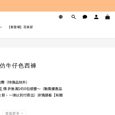
【新登場】百貨部
仿牛仔色西褲
免運費（特價品除外）
 價 折後滿$450包順豐～（颱風優惠品
 不 包 郵，一律以到付寄出）詳情請看【有關
查看更多