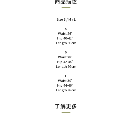
商品描述
Size S / M / L
S
Waist 26”
Hip 40-42”
Length 98cm
M
Waist 28”
Hip 42-44”
Length 99cm
L
Waist 30”
Hip 44-46”
Length 99cm
了解更多