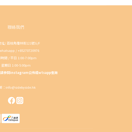
聯絡我們
址/ 荔枝角瓊林街121號G/F
atsapp / +85270720976
時間 / 平日 1:00-7:00pm
星期日 1:00-5:00pm
參閱instagram公佈或wtsapp查詢
：info@sidebyside.hk