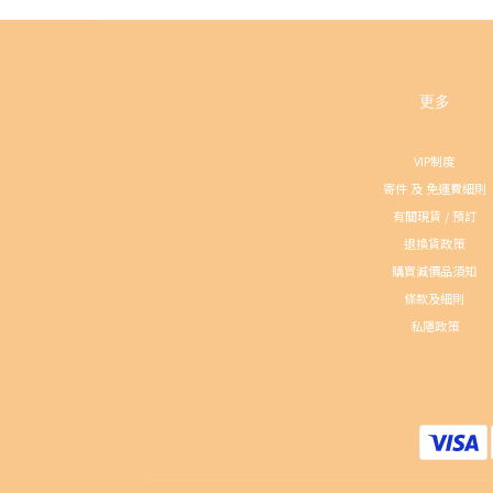
更多
VIP制度
寄件 及 免運費細則
有關現貨 / 預訂
退換貨政策
購買減價品須知
條款及細則
私隱政策