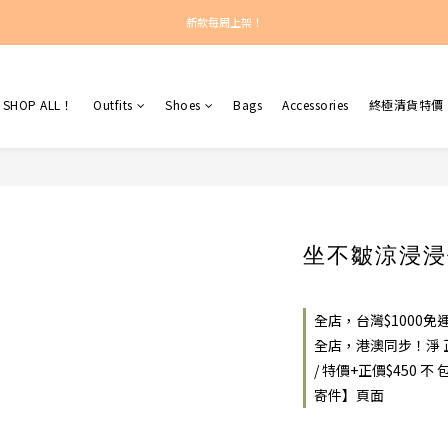
新款每周上架！
新款每周上架！
總計正價超過$450之訂單：港澳包郵！
SHOP ALL！
Outfits
Shoes
Bags
Accessories
終極清貨特價
新款每周上架！
坐不皺涼浸浸
全店，台灣$1000
全店，港澳同步！淨 正
/ 特價+正價$450
寄件】頁面