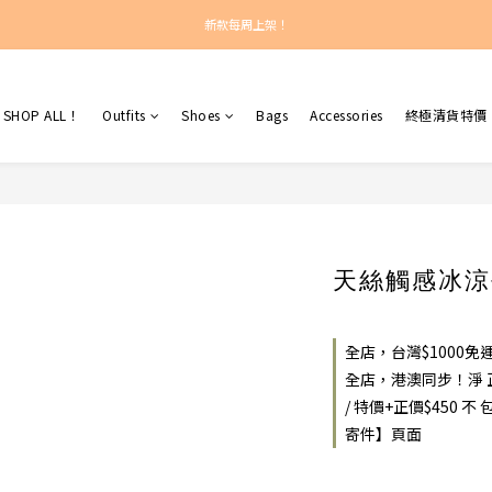
新款每周上架！
新款每周上架！
總計正價超過$450之訂單：港澳包郵！
SHOP ALL！
Outfits
Shoes
Bags
Accessories
終極清貨特價
新款每周上架！
天絲觸感冰涼
全店，台灣$1000
全店，港澳同步！淨 正
/ 特價+正價$450
寄件】頁面