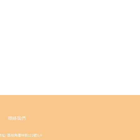
聯絡我們
址/ 荔枝角瓊林街121號G/F