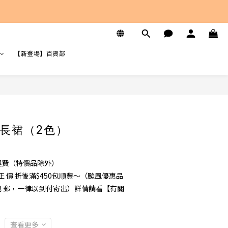
【新登場】百貨部
長裙（2色）
免運費（特價品除外）
 價 折後滿$450包順豐～（颱風優惠品
 不 包 郵，一律以到付寄出）詳情請看【有關
查看更多