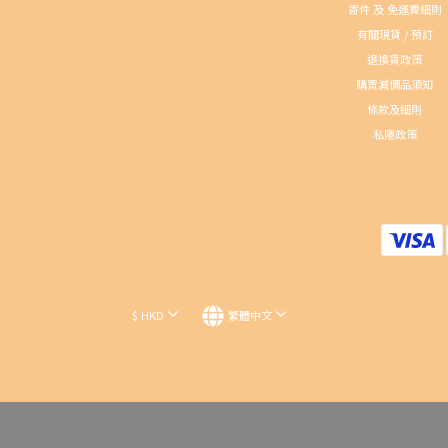
寄件 及 免運費細則
有關現貨 / 預訂
退換貨政策
購買減價品須知
條款及細則
私隱政策
$
HKD
繁體中文