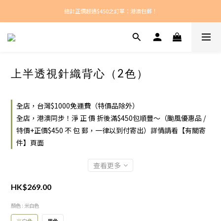
總計正價超過$450之訂單：港澳包郵！
新款每周上架！
新款每周上架！
上半透視針織背心（2色）
全店，台灣$1000免運費（特價品除外）
全店，港澳同步！淨 正 價 折後滿$450包順豐～（颱風優惠品 /
特價+正價$450 不 包 郵，一律以到付寄出）詳情請看【有關寄
件】頁面
查看更多
HK$269.00
顏色
: 米白色