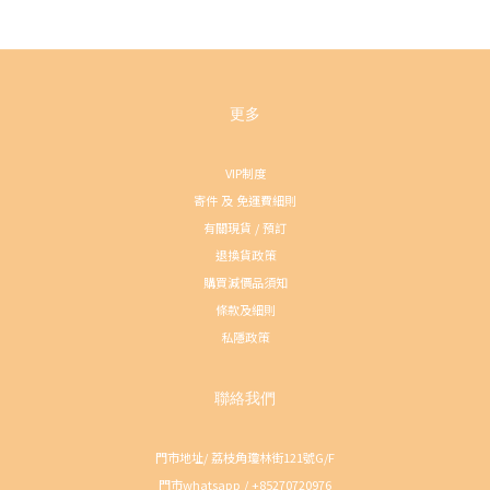
更多
VIP制度
寄件 及 免運費細則
有關現貨 / 預訂
退換貨政策
購買減價品須知
條款及細則
私隱政策
聯絡我們
門市地址/ 荔枝角瓊林街121號G/F
門市whatsapp / +85270720976