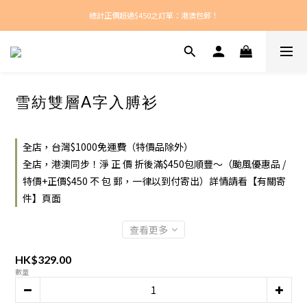
總計正價超過$450之訂單：港澳包郵！
新款每周上架！
新款每周上架！
雪紡雙層A字入膊衫
全店，台灣$1000免運費（特價品除外）
全店，港澳同步！淨 正 價 折後滿$450包順豐～（颱風優惠品 /
特價+正價$450 不 包 郵，一律以到付寄出）詳情請看【有關寄
件】頁面
查看更多
HK$329.00
數量