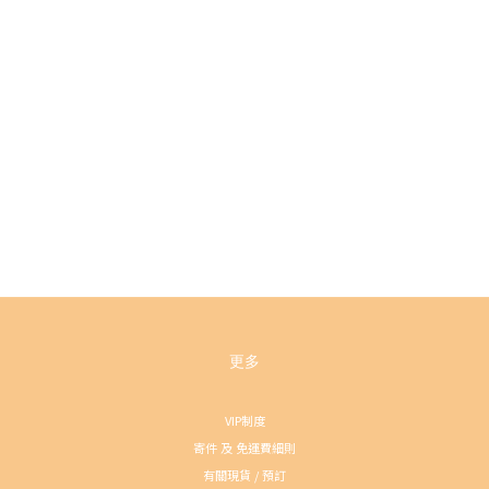
更多
VIP制度
寄件 及 免運費細則
有關現貨 / 預訂