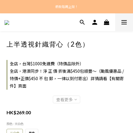
新款每周上架！
新款每周上架！
總計正價超過$450之訂單：港澳包郵！
新款每周上架！
上半透視針織背心（2色）
全店，台灣$1000免運費（特價品除外）
全店，港澳同步！淨 正 價 折後滿$450包順豐～（颱風優惠品 /
特價+正價$450 不 包 郵，一律以到付寄出）詳情請看【有關寄
件】頁面
查看更多
HK$269.00
顏色
: 米白色