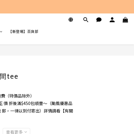
【新登場】百貨部
tee
免運費（特價品除外）
 價 折後滿$450包順豐～（颱風優惠品
 不 包 郵，一律以到付寄出）詳情請看【有關
查看更多