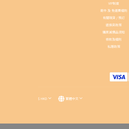
VIP制度
寄件 及 免運費細則
有關現貨 / 預訂
退換貨政策
購買減價品須知
條款及細則
私隱政策
$
HKD
繁體中文