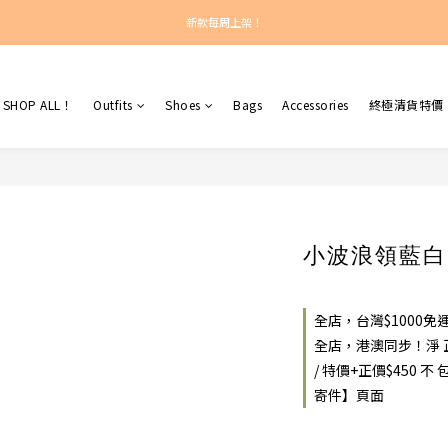
新款每周上架！
新款每周上架！
總計正價超過$450之訂單：港澳包郵！
SHOP ALL！
Outfits
Shoes
Bags
Accessories
終極清貨特價
新款每周上架！
小波浪領藍白間
全店，台灣$1000
全店，港澳同步！淨 正
/ 特價+正價$450
寄件】頁面