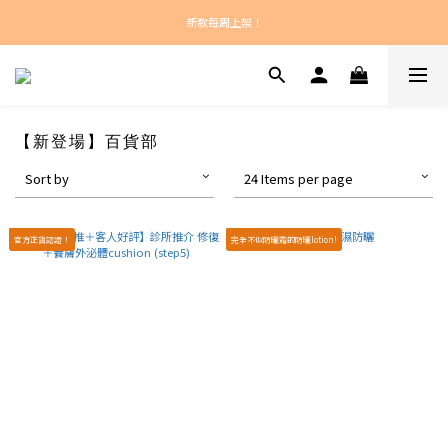
新款每周上架！
新款每周上架！
總計正價超過$450之訂單：港澳包郵！
新款每周上架！
【新登場】百貨部
Sort by
24 Items per page
官方正貨認證！
完全不似防曬霜的防曬lotion!