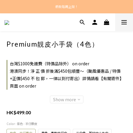
新款每周上架！
新款每周上架！
總計正價超過$450之訂單：港澳包郵！
新款每周上架！
Premium靚皮小手袋（4色）
台灣$1000免運費（特價品除外） on order
港澳同步！淨 正 價 折後滿$450包順豐～（颱風優惠品 / 特價
+正價$450 不 包 郵，一律以到付寄出）詳情請看【有關寄件】
頁面 on order
Show more
HK$499.00
Color
: 紫色 - 羊仔麖皮