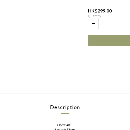
HK$299.00
Quantity
Description
Chest 40”
Length 57cm