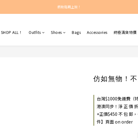
新款每周上架！
新款每周上架！
總計正價超過$450之訂單：港澳包郵！
SHOP ALL！
Outfits
Shoes
Bags
Accessories
終極清貨特價
新款每周上架！
仿如無物！不
台灣$1000免運費（特價
港澳同步！淨 正 價 
+正價$450 不 包
件】頁面 on order