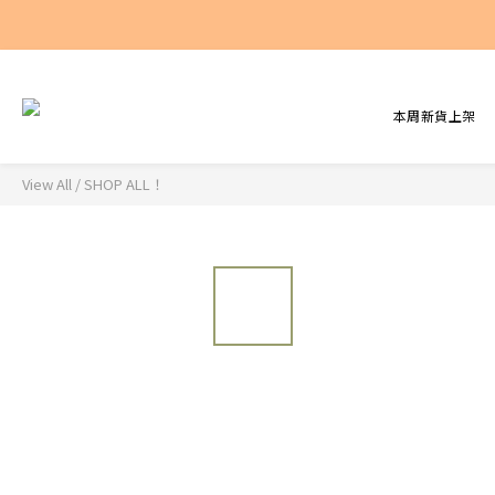
本周新貨上架
View All
/
SHOP ALL！