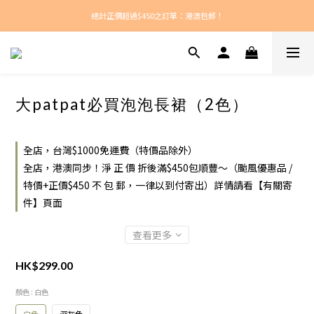
總計正價超過$450之訂單：港澳包郵！
新款每周上架！
新款每周上架！
大patpat必買泡泡長裙（2色）
全店，台灣$1000免運費（特價品除外）
全店，港澳同步！淨 正 價 折後滿$450包順豐～（颱風優惠品 /
特價+正價$450 不 包 郵，一律以到付寄出）詳情請看【有關寄
件】頁面
查看更多
HK$299.00
顏色
: 白色