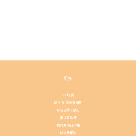
更多
VIP制度
寄件 及 免運費細則
有關現貨 / 預訂
退換貨政策
購買減價品須知
條款及細則