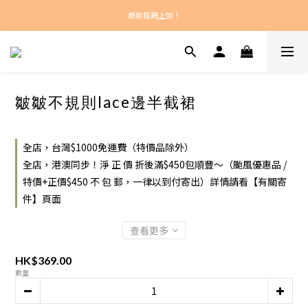
新款每周上架！
新款每周上架！
總計正價超過$450之訂單：港澳包郵！
新款每周上架！
皺皺不規則lace邊半截裙
全店，台灣$1000免運費（特價品除外）
全店，港澳同步！淨 正 價 折後滿$450包順豐～（颱風優惠品 /
特價+正價$450 不 包 郵，一律以到付寄出）詳情請看【有關寄
件】頁面
查看更多
HK$369.00
數量