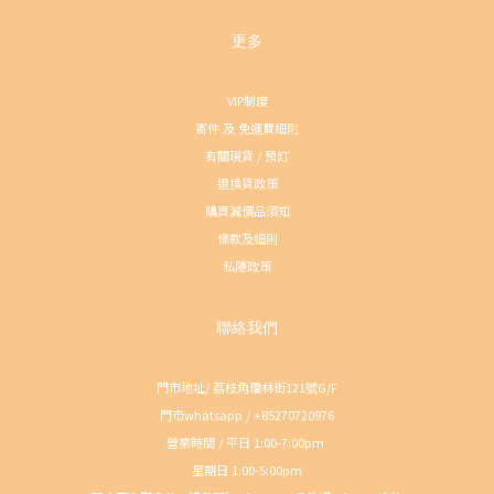
更多
VIP制度
寄件 及 免運費細則
有關現貨 / 預訂
退換貨政策
購買減價品須知
條款及細則
私隱政策
聯絡我們
門市地址/ 荔枝角瓊林街121號G/F
門市whatsapp / +85270720976
營業時間 / 平日 1:00-7:00pm
星期日 1:00-5:00pm