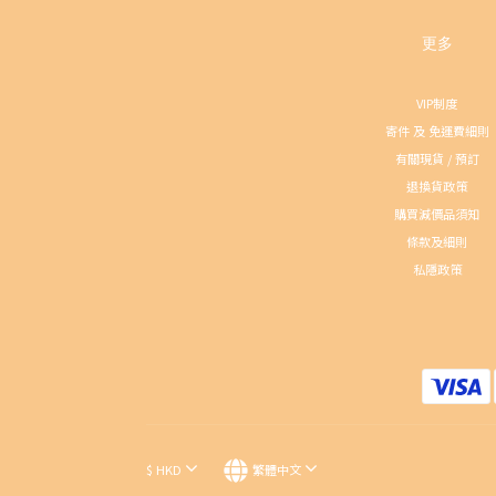
更多
VIP制度
寄件 及 免運費細則
有關現貨 / 預訂
退換貨政策
購買減價品須知
條款及細則
私隱政策
$
HKD
繁體中文