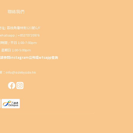
聯絡我們
址/ 荔枝角瓊林街121號G/F
atsapp / +85270720976
時間 / 平日 1:00-7:00pm
星期日 1:00-5:00pm
參閱instagram公佈或wtsapp查詢
：info@sidebyside.hk