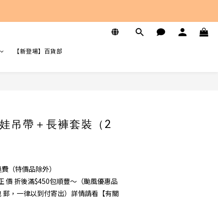
【新登場】百貨部
娃吊帶＋長褲套裝（2
免運費（特價品除外）
 價 折後滿$450包順豐～（颱風優惠品
 不 包 郵，一律以到付寄出）詳情請看【有關