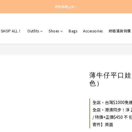
新款每周上架！
新款每周上架！
總計正價超過$450之訂單：港澳包郵！
SHOP ALL！
Outfits
Shoes
Bags
Accessories
終極清貨特價
新款每周上架！
薄牛仔平口娃
色）
全店，台灣$1000
全店，港澳同步！淨 正
/ 特價+正價$450
寄件】頁面