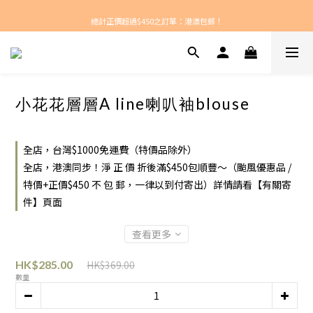
新款每周上架！
總計正價超過$450之訂單：港澳包郵！
新款每周上架！
小花花層層A line喇叭袖blouse
全店，台灣$1000免運費（特價品除外）
全店，港澳同步！淨 正 價 折後滿$450包順豐～（颱風優惠品 /
特價+正價$450 不 包 郵，一律以到付寄出）詳情請看【有關寄
件】頁面
查看更多
HK$369.00
HK$285.00
數量