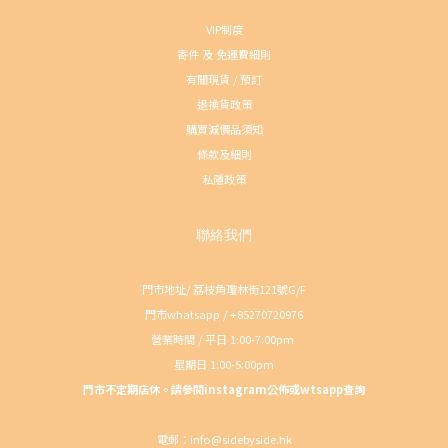
VIP制度
寄件 及 免運費細則
有關現貨 / 預訂
退換貨政策
購買減價品須知
條款及細則
私隱政策
聯絡我們
門市地址/ 荔枝角瓊林街121號G/F
門市whatsapp / +85270720976
營業時間 / 平日 1:00-7:00pm
星期日 1:00-5:00pm
門市不定期店休。請參閱instagram公佈或wtsapp查詢
電郵：info@sidebyside.hk